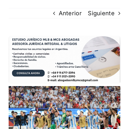
Anterior
Siguiente
Ver
imagen
más
grande