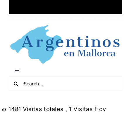
Toggle
Navigation
Buscar:
Mapa de Locales Arg
Conciertos y Comedia
1481 Visitas totales
, 1 Visitas Hoy
Servicios y Negocios