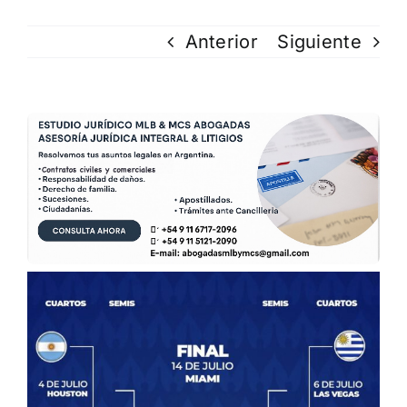
Anterior
Siguiente
Ver
imagen
más
grande