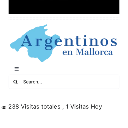
Toggle
Navigation
Buscar:
Mapa de Locales Arg
Conciertos y Comedia
238 Visitas totales
, 1 Visitas Hoy
Servicios y Negocios