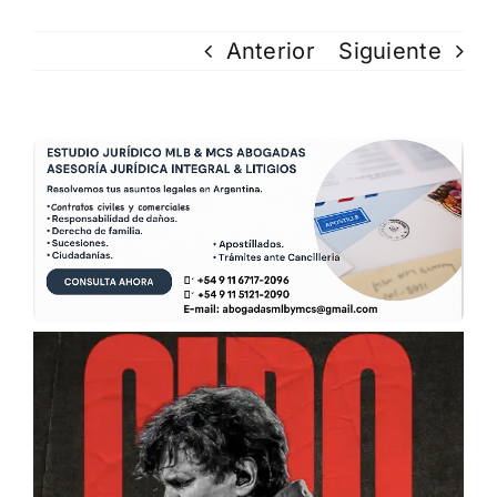
Anterior
Siguiente
Ver
imagen
más
grande