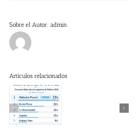
Sobre el Autor:
admin
Artículos relacionados
Donde
za
ver
a
El Kuelgue en Mallorca
el
Partido
en
Mallorca?