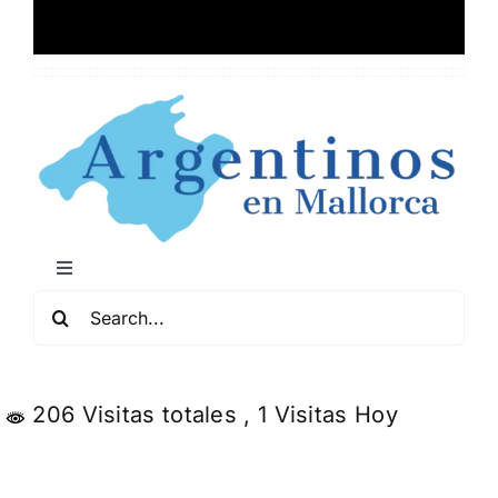
Toggle
Navigation
Buscar:
Mapa de Locales Arg
Conciertos y Comedia
206 Visitas totales
, 1 Visitas Hoy
Servicios y Negocios