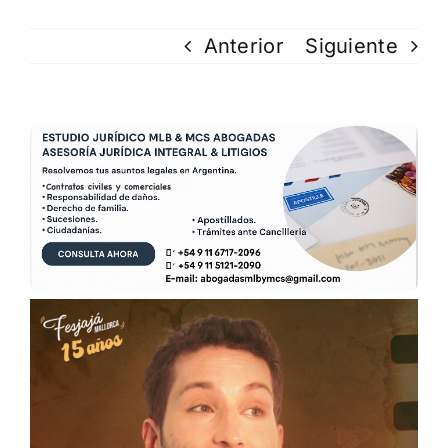
Anterior
Siguiente
Ver
imagen
más
grande