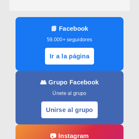
📘 Facebook
59.000+ seguidores
Ir a la página
👥 Grupo Facebook
Únete al grupo
Unirse al grupo
📷 Instagram