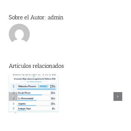
Sobre el Autor:
admin
Artículos relacionados
Donde
za
ver
a
Coti en Mallorca
el
Partido
en
Mallorca?