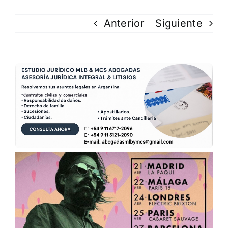
Anterior
Siguiente
Ver
imagen
más
grande