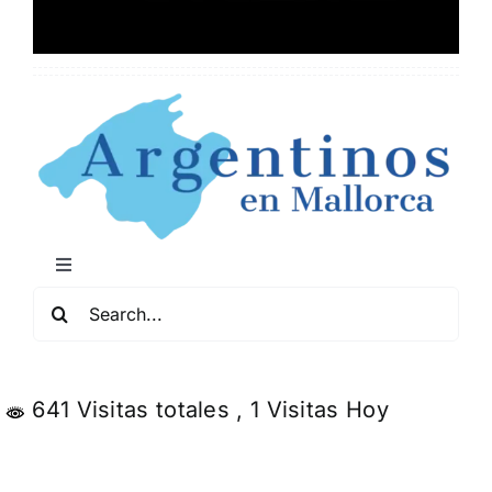
Toggle
Navigation
Buscar:
Mapa de Locales Arg
Conciertos y Comedia
641 Visitas totales
, 1 Visitas Hoy
Servicios y Negocios