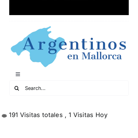
Toggle
Navigation
Buscar:
Mapa de Locales Arg
Conciertos y Comedia
191 Visitas totales
, 1 Visitas Hoy
Servicios y Negocios