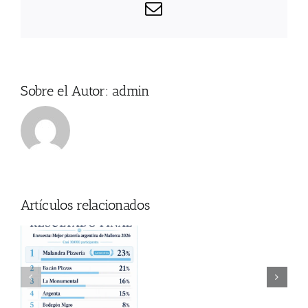
Correo
electrónico
Sobre el Autor:
admin
Artículos relacionados
Donde
za
ver
a
Coti en Mallorca
el
Partido