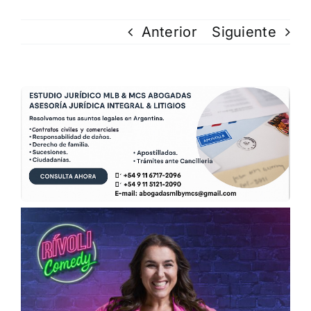
Anterior
Siguiente
Ver
imagen
más
grande