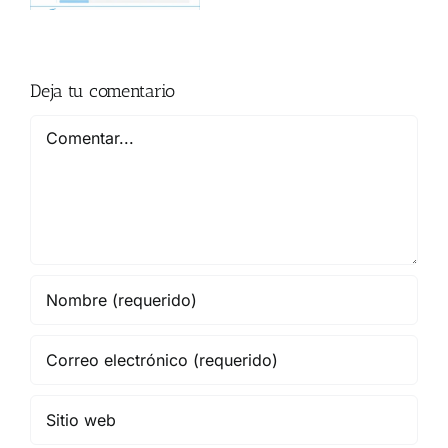
en
Mallorca?
Deja tu comentario
Comentar