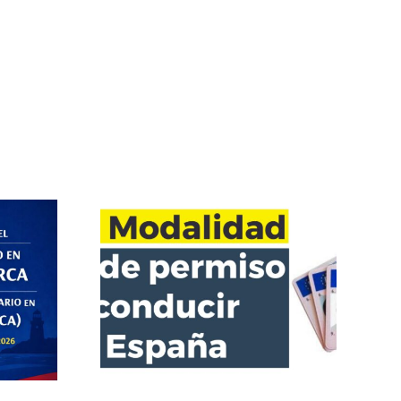
l carnet (online
Regularización migratoria
al)
extraordinaria