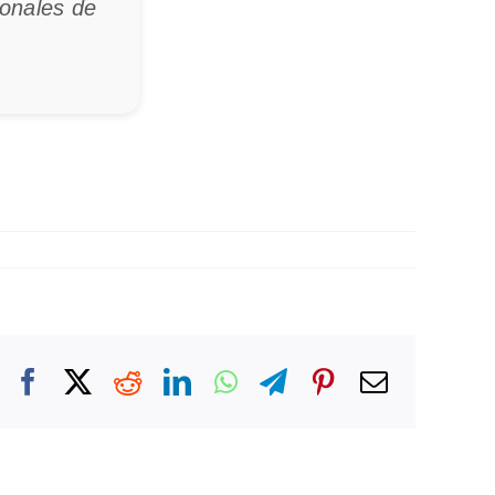
ionales de
Facebook
X
Reddit
LinkedIn
WhatsApp
Telegram
Pinterest
Correo
electróni