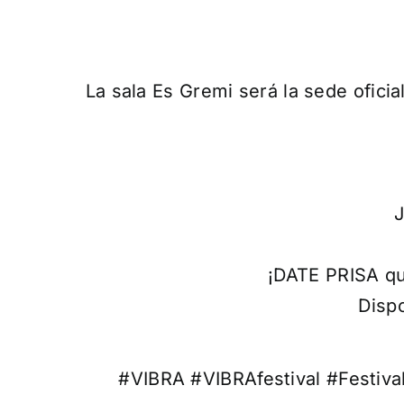
La sala Es Gremi será la sede oficia
J
¡DATE PRISA que
Dispo
#VIBRA #VIBRAfestival #Festiv