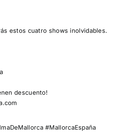
irás estos cuatro shows inolvidables.
ia
ienen descuento!
ra.com
almaDeMallorca #MallorcaEspaña