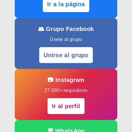
Ir a la página
👥 Grupo Facebook
Únete al grupo
Unirse al grupo
📷 Instagram
27.000+ seguidores
Ir al perfil
💬 WhatsApp