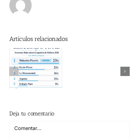
Artículos relacionados
Donde
za
ver
a
Coti en Mallorca
el
Partido
en
Mallorca?
Deja tu comentario
Comentar