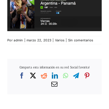
Por
admin
|
marzo 22, 2023
|
Varios
|
Sin comentarios
Comparta esta información en su red Social favorita!
Facebook
X
Reddit
LinkedIn
WhatsApp
Telegram
Pintere
Correo
electrónico