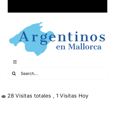
Toggle
Navigation
Buscar:
Mapa de Locales Arg
Conciertos y Comedia
28 Visitas totales
, 1 Visitas Hoy
Servicios y Negocios