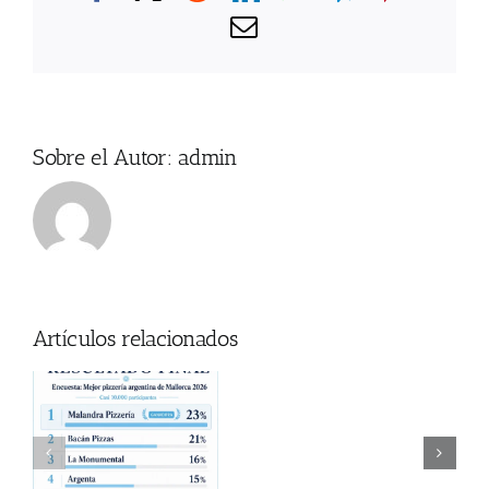
Correo
electrónico
Sobre el Autor:
admin
Artículos relacionados
Donde
za
ver
a
Coti en Mallorca
el
Partido