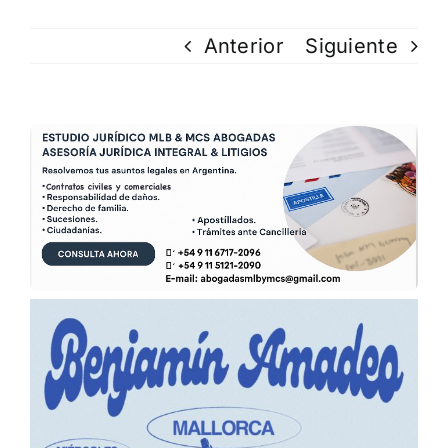
Anterior
Siguiente
Ver
imagen
más
grande