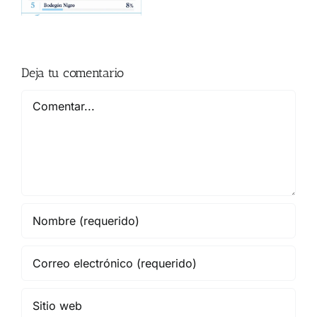
en
Mallorca?
Deja tu comentario
Comentar