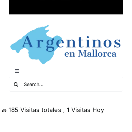
Toggle
Navigation
Buscar:
Mapa de Locales Arg
Conciertos y Comedia
185 Visitas totales
, 1 Visitas Hoy
Servicios y Negocios