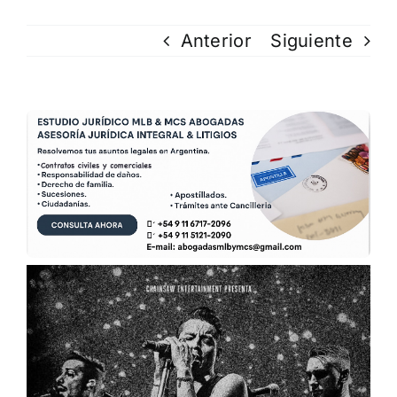
Anterior
Siguiente
Ver
imagen
más
grande