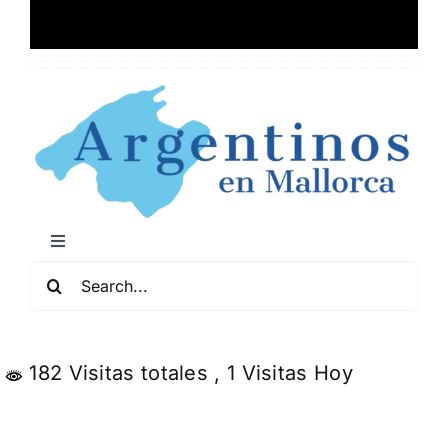
Toggle
Navigation
Buscar:
Mapa de Locales Arg
Conciertos y Comedia
182 Visitas totales
, 1 Visitas Hoy
Servicios y Negocios