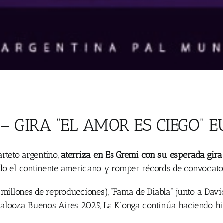
– GIRA “EL AMOR ES CIEGO” 
arteto argentino,
aterriza en Es Gremi con su esperada gir
do el continente americano y romper récords de convocato
illones de reproducciones), “Fama de Diabla” junto a Davi
palooza Buenos Aires 2025, La K’onga continúa haciendo his