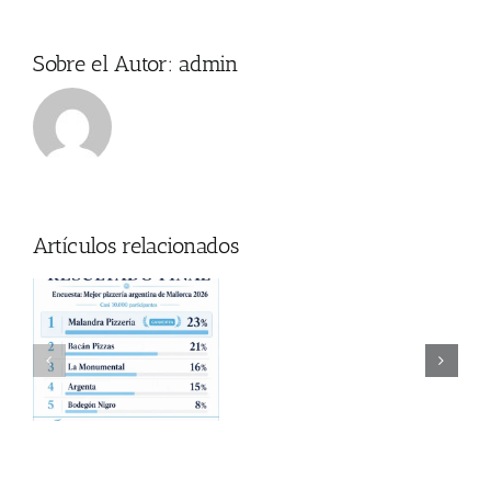
Sobre el Autor:
admin
Artículos relacionados
Donde
za
ver
a
Coti en Mallorca
el
Partido
en
Mallorca?