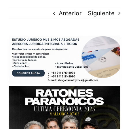
Anterior
Siguiente
Ver
imagen
más
grande