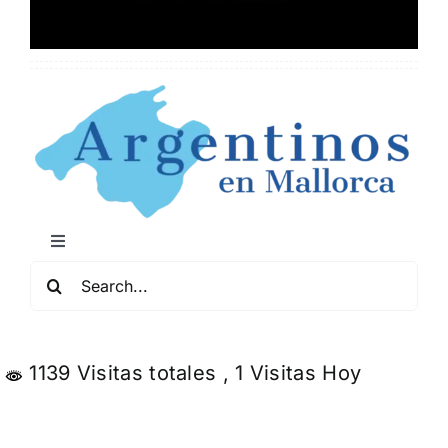
Toggle
Navigation
Buscar:
Mapa de Locales Arg
Conciertos y Comedia
1139 Visitas totales
, 1 Visitas Hoy
Servicios y Negocios