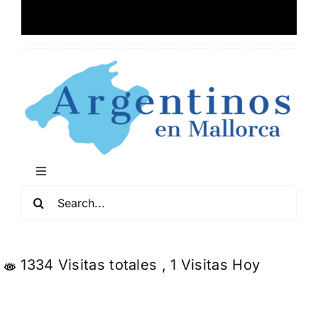
Toggle
Navigation
Buscar:
Mapa de Locales Arg
Conciertos y Comedia
1334 Visitas totales
, 1 Visitas Hoy
Servicios y Negocios