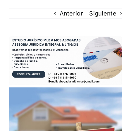
Anterior
Siguiente
Ver
imagen
más
grande