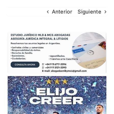
Anterior
Siguiente
Ver
imagen
más
grande